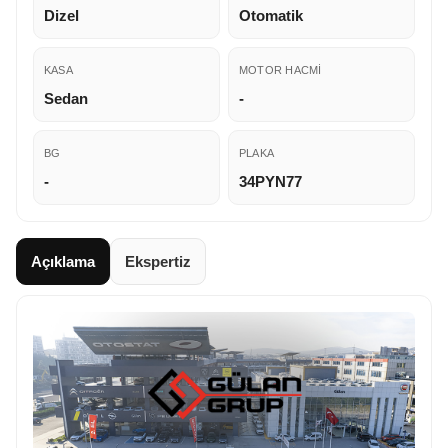
Dizel
Otomatik
KASA
MOTOR HACMI
Sedan
-
BG
PLAKA
-
34PYN77
Açıklama
Ekspertiz