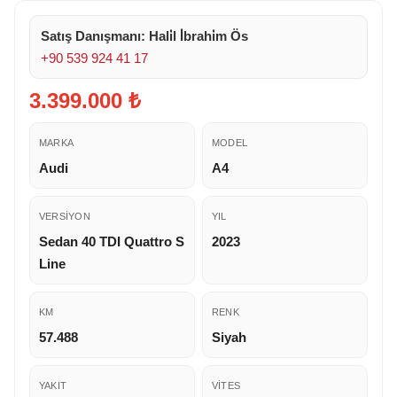
Satış Danışmanı: Hali̇l İ̇brahi̇m Ös
+90 539 924 41 17
3.399.000 ₺
MARKA
MODEL
Audi
A4
VERSIYON
YIL
Sedan 40 TDI Quattro S
2023
Line
KM
RENK
57.488
Siyah
YAKIT
VITES