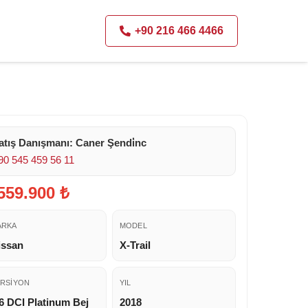
+90 216 466 4466
atış Danışmanı: Caner Şendi̇nc
90 545 459 56 11
559.900 ₺
ARKA
MODEL
issan
X-Trail
RSIYON
YIL
6 DCI Platinum Bej
2018