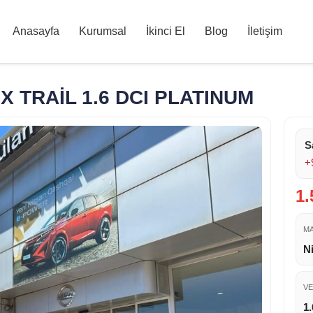
Anasayfa
Kurumsal
İkinci El
Blog
İletişim
X TRAİL 1.6 DCI PLATINUM
S
+
1.
M
N
VE
1.