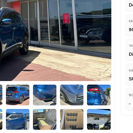
D
K
9
YA
Di
KA
S
B
-