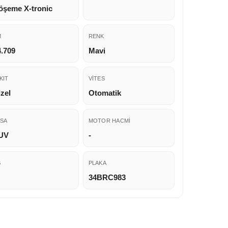
öşeme X-tronic
M
RENK
4.709
Mavi
KIT
VITES
zel
Otomatik
SA
MOTOR HACMI
UV
-
G
PLAKA
34BRC983