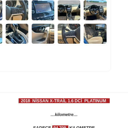
2018 NİSSAN X-TRAİL 1.6 DCİ PLATINUM
…kilometre…
SADECE
94.709
KiLOMETRE