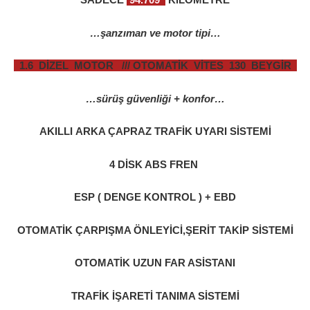
…şanzıman ve motor tipi…
1.6 DİZEL MOTOR /// OTOMATİK VİTES 130 BEYGİR
…sürüş güvenliği + konfor…
AKILLI ARKA ÇAPRAZ TRAFİK UYARI SİSTEMİ
4 DİSK ABS FREN
ESP ( DENGE KONTROL ) + EBD
OTOMATİK ÇARPIŞMA ÖNLEYİCİ,ŞERİT TAKİP SİSTEMİ
OTOMATİK UZUN FAR ASİSTANI
TRAFİK İŞARETİ TANIMA SİSTEMİ