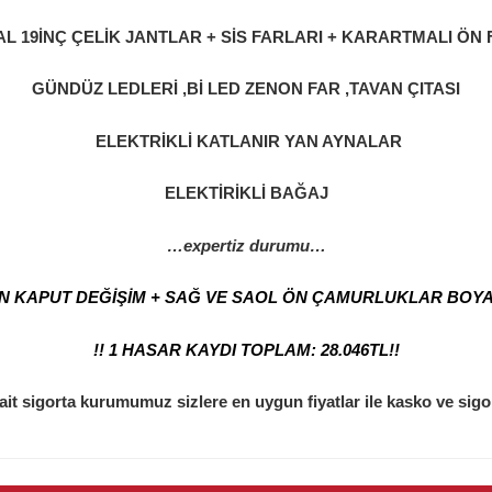
AL 19İNÇ ÇELİK JANTLAR + SİS FARLARI + KARARTMALI ÖN
GÜNDÜZ LEDLERİ ,Bİ LED ZENON FAR ,TAVAN ÇITASI
ELEKTRİKLİ KATLANIR YAN AYNALAR
ELEKTİRİKLİ BAĞAJ
…expertiz durumu…
ÖN KAPUT DEĞİŞİM + SAĞ VE SAOL ÖN ÇAMURLUKLAR BOYAL
!! 1 HASAR KAYDI TOPLAM: 28.046TL!!
it sigorta kurumumuz sizlere en uygun fiyatlar ile kasko ve sigo