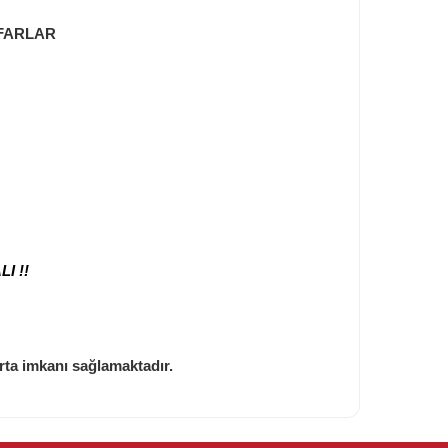
 FARLAR
I !!
rta imkanı sağlamaktadır.