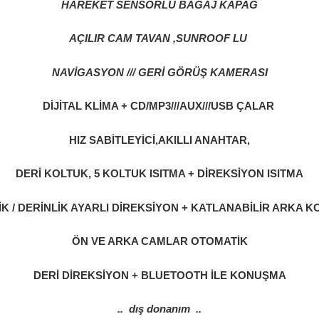
HAREKET SENSÖRLÜ BAGAJ KAPAG
AÇILIR CAM TAVAN ,SUNROOF LU
NAVİGASYON /// GERİ GÖRÜŞ KAMERASI
DİJİTAL KLİMA + CD/MP3///AUX///USB ÇALAR
HIZ SABİTLEYİCİ,AKILLI ANAHTAR,
DERİ KOLTUK, 5 KOLTUK ISITMA + DİREKSİYON ISITMA
K / DERİNLİK AYARLI DİREKSİYON + KATLANABİLİR ARKA 
ÖN VE ARKA CAMLAR OTOMATİK
DERİ DİREKSİYON + BLUETOOTH İLE KONUŞMA
.. dış donanım ..